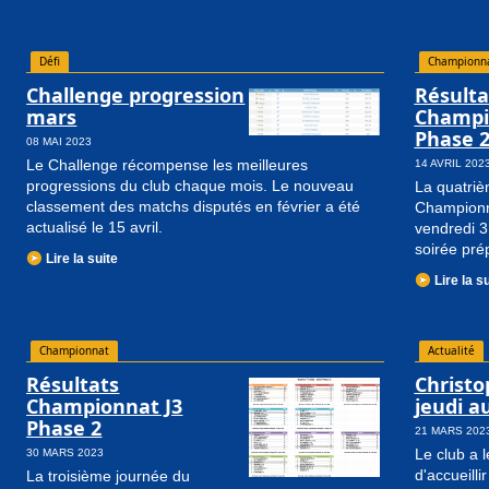
Défi
Championn
Challenge progression
Résulta
mars
Champi
Phase 
08 MAI 2023
Le Challenge récompense les meilleures
14 AVRIL 202
progressions du club chaque mois. Le nouveau
La quatriè
classement des matchs disputés en février a été
Championna
actualisé le 15 avril.
vendredi 3
soirée pré
Lire la suite
Lire la s
Championnat
Actualité
Résultats
Christ
Championnat J3
jeudi a
Phase 2
21 MARS 202
Le club a l
30 MARS 2023
d'accueilli
La troisième journée du