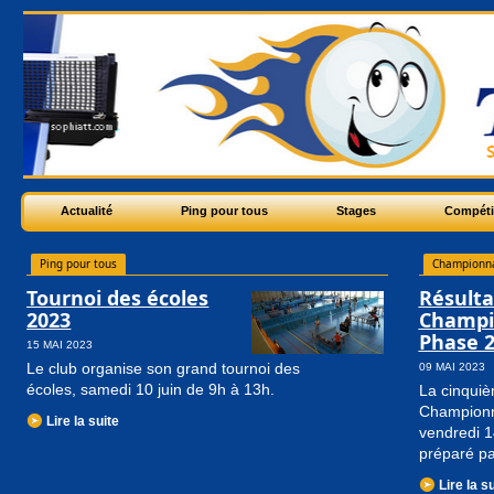
Actualité
Ping pour tous
Stages
Compéti
Ping pour tous
Championn
Tournoi des écoles
Résulta
2023
Champi
Phase 
15 MAI 2023
Le club organise son grand tournoi des
09 MAI 2023
écoles, samedi 10 juin de 9h à 13h.
La cinquiè
Championna
Lire la suite
vendredi 14
préparé pa
Lire la s