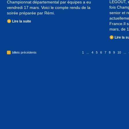
LEGOUT, e
Championnat départemental par équipes a eu
fois Cham
vendredi 17 mars. Voici le compte rendu de la
senior et 
soirée préparée par Rémi.
actuelleme
Lire la suite
France.Il 
mars, de 
Lire la s
billets précédents
1
...
4
5
6
7
8
9
10
...