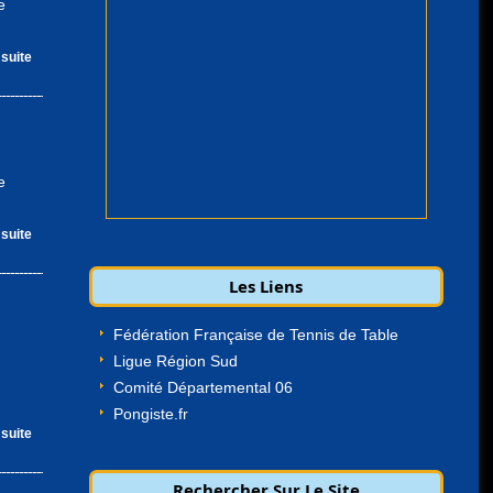
e
 suite
e
 suite
Les Liens
Fédération Française de Tennis de Table
Ligue Région Sud
Comité Départemental 06
Pongiste.fr
 suite
Rechercher Sur Le Site