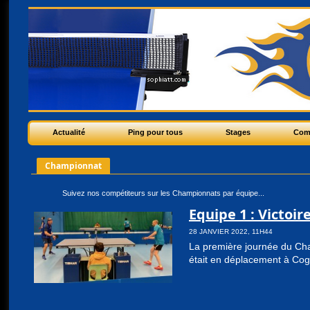
Actualité
Ping pour tous
Stages
Com
Championnat
Suivez nos compétiteurs sur les Championnats par équipe...
Equipe 1 : Victoir
28 JANVIER 2022, 11H44
La première journée du Cha
était en déplacement à Cog