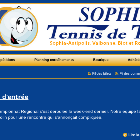
pétitions
Planning entraînements
Boutique
Adhési
Fil des billets
Fil des comm
e d'entrée
mpionnat Régional s'est déroulée le week-end dernier. Notre équipe f
olin pour une rencontre qui s'annonçait compliquée.
Lire la