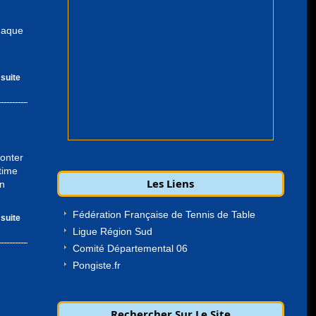
Chaque
 suite
ronter
time
Les Liens
en
Fédération Française de Tennis de Table
 suite
Ligue Région Sud
Comité Départemental 06
Pongiste.fr
Rechercher Sur Le Site