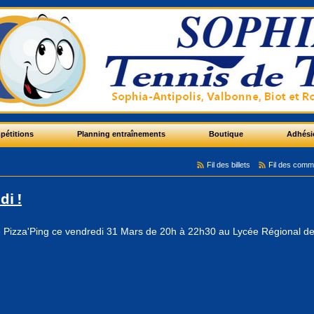
pétitions
Planning entraînements
Boutique
Adhési
Fil des billets
Fil des comm
di !
e Pizza'Ping ce vendredi 31 Mars de 20h à 22h30 au Lycée Régional d