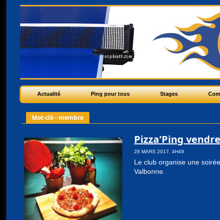
Actualité
Ping pour tous
Stages
Com
Mot-clé - membre
Pizza'Ping vendre
28 MARS 2017, 4H49
Le club organise une soiré
Valbonne.