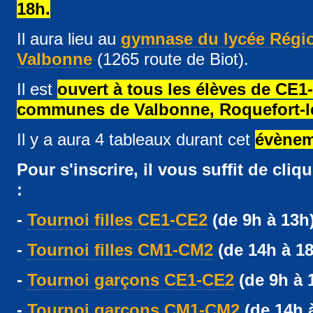
18h.
Il aura lieu au
gymnase du lycée Régio
Valbonne
(1265 route de Biot).
Il est
ouvert à tous les élèves de C
communes de Valbonne, Roquefort-les
Il y a aura 4 tableaux durant cet
évèneme
Pour s'inscrire, il vous suffit de cliq
:
-
Tournoi filles CE1-CE2
(de 9h à 13h
-
Tournoi filles CM1-CM2
(de 14h à 1
-
Tournoi garçons CE1-CE2
(de 9h à 
-
Tournoi garçons CM1-CM2
(de 14h 