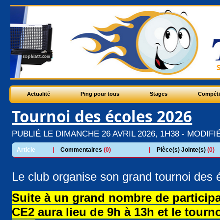
Actualité
Ping pour tous
Stages
Compéti
Tournoi des écoles 2026
PUBLIÉ LE DIMANCHE 26 AVRIL 2026, 1H38 - MODIFIÉ
Article
|
Commentaires
(0)
|
Pièce(s) Jointe(s)
(0)
Le club organise son grand tournoi des 
Suite à un grand nombre de participa
CE2 aura lieu de 9h à 13h et le tour