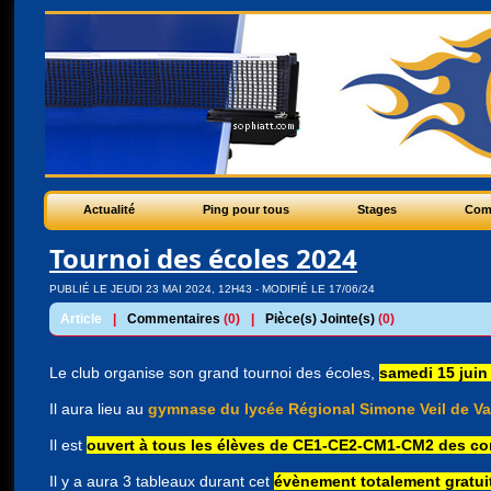
Actualité
Ping pour tous
Stages
Com
Tournoi des écoles 2024
PUBLIÉ LE JEUDI 23 MAI 2024, 12H43 - MODIFIÉ LE 17/06/24
Article
|
Commentaires
(0)
|
Pièce(s) Jointe(s)
(0)
Le club organise son grand tournoi des écoles,
samedi 15 juin
Il aura lieu au
gymnase du lycée Régional Simone Veil de V
Il est
ouvert à tous les élèves de CE1-CE2-CM1-CM2 des co
Il y a aura 3 tableaux durant cet
évènement totalement gratuit