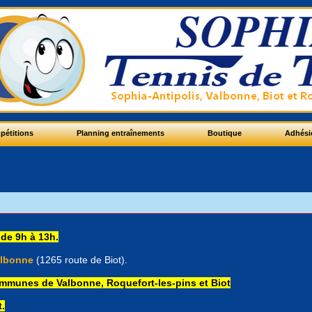
pétitions
Planning entraînements
Boutique
Adhési
 de 9h à 13h.
albonne
(1265 route de Biot).
mmunes de Valbonne, Roquefort-les-pins et Biot
.