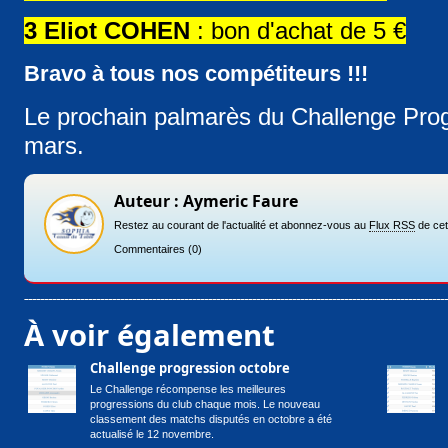
3 Eliot COHEN
: bon d'achat de 5 €
Bravo à tous nos compétiteurs !!!
Le prochain palmarès du Challenge Prog
mars.
Auteur : Aymeric Faure
Restez au courant de l'actualité et abonnez-vous au
Flux RSS
de cet
Commentaires
(0)
À voir également
Challenge progression octobre
Le Challenge récompense les meilleures
progressions du club chaque mois. Le nouveau
classement des matchs disputés en octobre a été
actualisé le 12 novembre.