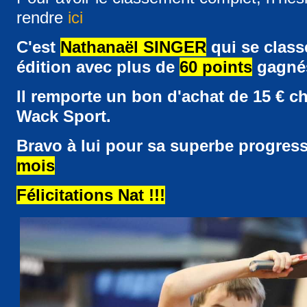
rendre
ici
C'est
N
athanaël SINGER
qui se class
édition avec plus de
6
0
points
gagnés
Il remporte un bon d'achat de 15 € ch
Wack Sport.
Bravo à lui pour sa superbe progres
mois
Félicitations Nat !!!