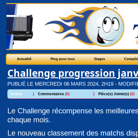
Actualité
Ping pour tous
Stages
Compéti
Challenge progression janv
PUBLIÉ LE MERCREDI 06 MARS 2024, 2H19 - MODIFIÉ
Article
|
Commentaires
(0)
|
Pièce(s) Jointe(s)
(0)
Le Challenge récompense les meilleures
chaque mois.
Le nouveau classement des matchs dispu